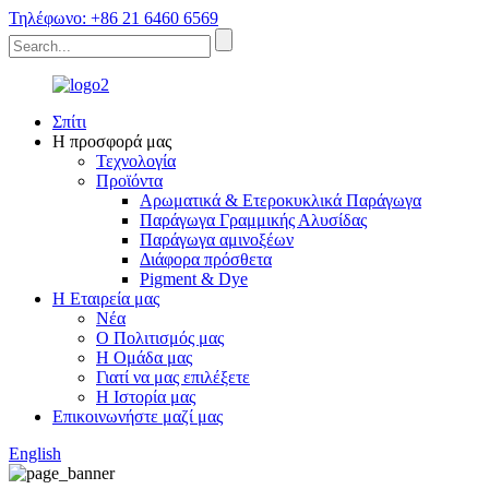
Τηλέφωνο: +86 21 6460 6569
Σπίτι
Η προσφορά μας
Τεχνολογία
Προϊόντα
Αρωματικά & Ετεροκυκλικά Παράγωγα
Παράγωγα Γραμμικής Αλυσίδας
Παράγωγα αμινοξέων
Διάφορα πρόσθετα
Pigment & Dye
Η Εταιρεία μας
Νέα
Ο Πολιτισμός μας
Η Ομάδα μας
Γιατί να μας επιλέξετε
Η Ιστορία μας
Επικοινωνήστε μαζί μας
English