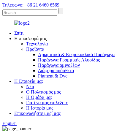
Τηλέφωνο: +86 21 6460 6569
Σπίτι
Η προσφορά μας
Τεχνολογία
Προϊόντα
Αρωματικά & Ετεροκυκλικά Παράγωγα
Παράγωγα Γραμμικής Αλυσίδας
Παράγωγα αμινοξέων
Διάφορα πρόσθετα
Pigment & Dye
Η Εταιρεία μας
Νέα
Ο Πολιτισμός μας
Η Ομάδα μας
Γιατί να μας επιλέξετε
Η Ιστορία μας
Επικοινωνήστε μαζί μας
English