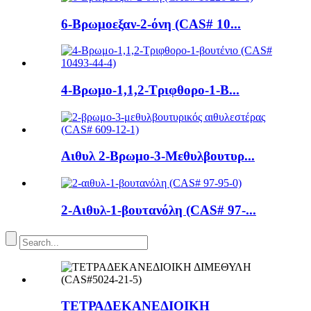
6-Βρωμοεξαν-2-όνη (CAS# 10...
4-Βρωμο-1,1,2-Τριφθορο-1-Β...
Αιθυλ 2-Βρωμο-3-Μεθυλβουτυρ...
2-Αιθυλ-1-βουτανόλη (CAS# 97-...
ΤΕΤΡΑΔΕΚΑΝΕΔΙΟΙΚΗ