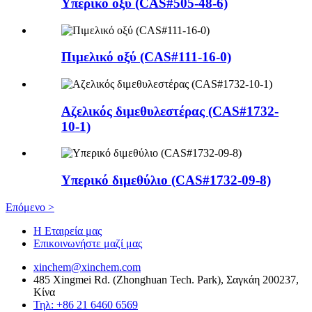
Υπερικό οξύ (CAS#505-48-6)
Πιμελικό οξύ (CAS#111-16-0)
Αζελικός διμεθυλεστέρας (CAS#1732-
10-1)
Υπερικό διμεθύλιο (CAS#1732-09-8)
Επόμενο >
Η Εταιρεία μας
Επικοινωνήστε μαζί μας
xinchem@xinchem.com
485 Xingmei Rd. (Zhonghuan Tech. Park), Σαγκάη 200237,
Κίνα
Τηλ: +86 21 6460 6569