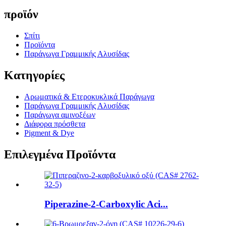
προϊόν
Σπίτι
Προϊόντα
Παράγωγα Γραμμικής Αλυσίδας
Κατηγορίες
Αρωματικά & Ετεροκυκλικά Παράγωγα
Παράγωγα Γραμμικής Αλυσίδας
Παράγωγα αμινοξέων
Διάφορα πρόσθετα
Pigment & Dye
Επιλεγμένα Προϊόντα
Piperazine-2-Carboxylic Aci...