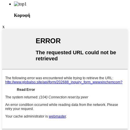
Κορυφή
x