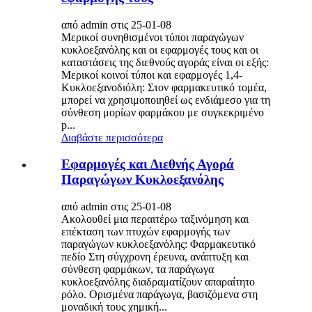
από admin στις 25-01-08
Μερικοί συνηθισμένοι τύποι παραγώγων
κυκλοεξανόλης και οι εφαρμογές τους και οι
καταστάσεις της διεθνούς αγοράς είναι οι εξής:
Μερικοί κοινοί τύποι και εφαρμογές 1,4-
Κυκλοεξανοδιόλη: Στον φαρμακευτικό τομέα,
μπορεί να χρησιμοποιηθεί ως ενδιάμεσο για τη
σύνθεση μορίων φαρμάκου με συγκεκριμένο
p...
Διαβάστε περισσότερα
Εφαρμογές και Διεθνής Αγορά
Παραγώγων Κυκλοεξανόλης
από admin στις 25-01-08
Ακολουθεί μια περαιτέρω ταξινόμηση και
επέκταση των πτυχών εφαρμογής των
παραγώγων κυκλοεξανόλης: Φαρμακευτικό
πεδίο Στη σύγχρονη έρευνα, ανάπτυξη και
σύνθεση φαρμάκων, τα παράγωγα
κυκλοεξανόλης διαδραματίζουν απαραίτητο
ρόλο. Ορισμένα παράγωγα, βασιζόμενα στη
μοναδική τους χημική...