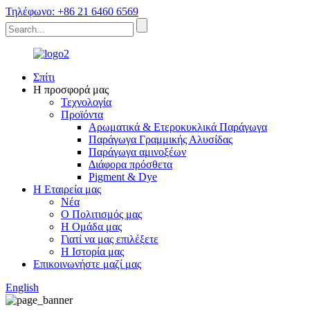
Τηλέφωνο: +86 21 6460 6569
Σπίτι
Η προσφορά μας
Τεχνολογία
Προϊόντα
Αρωματικά & Ετεροκυκλικά Παράγωγα
Παράγωγα Γραμμικής Αλυσίδας
Παράγωγα αμινοξέων
Διάφορα πρόσθετα
Pigment & Dye
Η Εταιρεία μας
Νέα
Ο Πολιτισμός μας
Η Ομάδα μας
Γιατί να μας επιλέξετε
Η Ιστορία μας
Επικοινωνήστε μαζί μας
English