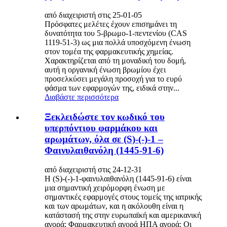
από διαχειριστή στις 25-01-05
Πρόσφατες μελέτες έχουν επισημάνει τη
δυνατότητα του 5-βρωμο-1-πεντενίου (CAS
1119-51-3) ως μια πολλά υποσχόμενη ένωση
στον τομέα της φαρμακευτικής χημείας.
Χαρακτηρίζεται από τη μοναδική του δομή,
αυτή η οργανική ένωση βρωμίου έχει
προσελκύσει μεγάλη προσοχή για το ευρύ
φάσμα των εφαρμογών της, ειδικά στην...
Διαβάστε περισσότερα
Ξεκλειδώστε τον κωδικό του
υπερπόντιου φαρμάκου και
αρωμάτων, όλα σε (S)-(-)-1 –
Φαινυλαιθανόλη (1445-91-6)
από διαχειριστή στις 24-12-31
Η (S)-(-)-1-φαινυλαιθανόλη (1445-91-6) είναι
μια σημαντική χειρόμορφη ένωση με
σημαντικές εφαρμογές στους τομείς της ιατρικής
και των αρωμάτων, και η ακόλουθη είναι η
κατάστασή της στην ευρωπαϊκή και αμερικανική
αγορά: Φαρμακευτική αγορά ΗΠΑ αγορά: Οι