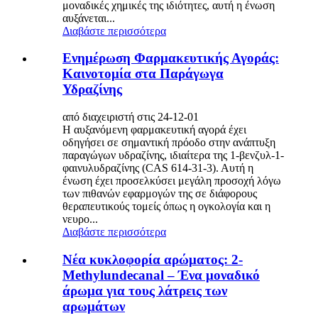
μοναδικές χημικές της ιδιότητες, αυτή η ένωση
αυξάνεται...
Διαβάστε περισσότερα
Ενημέρωση Φαρμακευτικής Αγοράς:
Καινοτομία στα Παράγωγα
Υδραζίνης
από διαχειριστή στις 24-12-01
Η αυξανόμενη φαρμακευτική αγορά έχει
οδηγήσει σε σημαντική πρόοδο στην ανάπτυξη
παραγώγων υδραζίνης, ιδιαίτερα της 1-βενζυλ-1-
φαινυλυδραζίνης (CAS 614-31-3). Αυτή η
ένωση έχει προσελκύσει μεγάλη προσοχή λόγω
των πιθανών εφαρμογών της σε διάφορους
θεραπευτικούς τομείς όπως η ογκολογία και η
νευρο...
Διαβάστε περισσότερα
Νέα κυκλοφορία αρώματος: 2-
Methylundecanal – Ένα μοναδικό
άρωμα για τους λάτρεις των
αρωμάτων